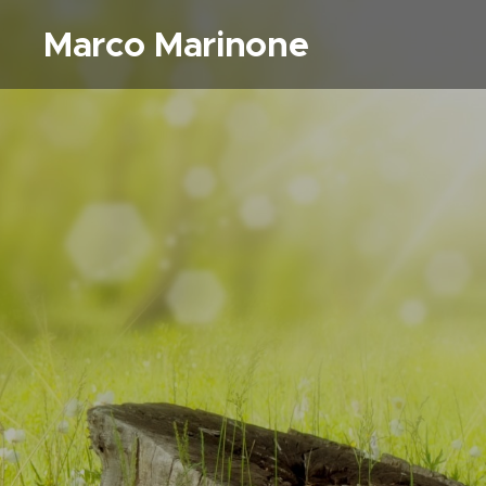
Marco Marinone
Garden Designer