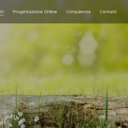
ti
Progettazione Online
Consulenza
Contatti