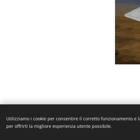
Utilizziamo i cookie per consentire il corretto funzionamento e l
per offrirti la migliore esperienza utente possibile.
Questo sit