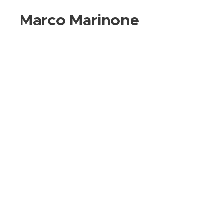
Marco Marinone
Garden Designer